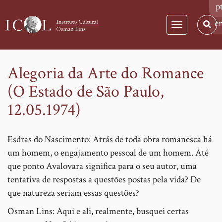
p
e
Toggle
navigation
Alegoria da Arte do Romance
Pular
para
(O Estado de São Paulo,
o
12.05.1974)
conteúdo
principal
Esdras do Nascimento: Atrás de toda obra romanesca há
um homem, o engajamento pessoal de um homem. Até
que ponto Avalovara significa para o seu autor, uma
tentativa de respostas a questões postas pela vida? De
que natureza seriam essas questões?
Osman Lins: Aqui e ali, realmente, busquei certas