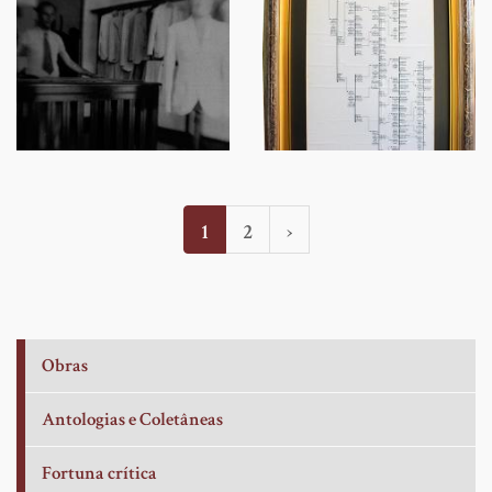
Paginação
Página
1
Page
2
Próxima
›
atual
página
Obras
Antologias e Coletâneas
Fortuna crítica