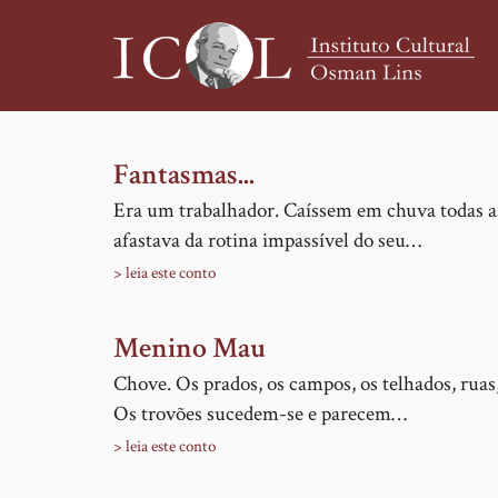
Pular
Fantasmas...
para
Era um trabalhador. Caíssem em chuva todas as 
o
afastava da rotina impassível do seu…
conteúdo
> leia este conto
principal
Menino Mau
Chove. Os prados, os campos, os telhados, ruas
Os trovões sucedem-se e parecem…
> leia este conto