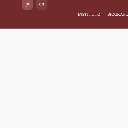
pt
en
Main
INSTITUTO
BIOGRAFI
navigation