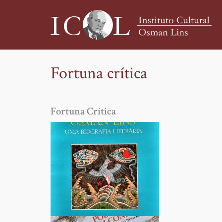
Fortuna crítica
Pular
para
o
Fortuna Crítica
conteúdo
principal