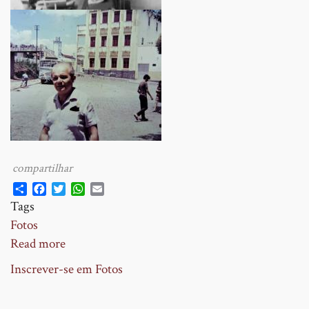
Share
Facebook
Twitter
WhatsApp
Email
Tags
Fotos
Read more
about
Fotos
Inscrever-se em Fotos