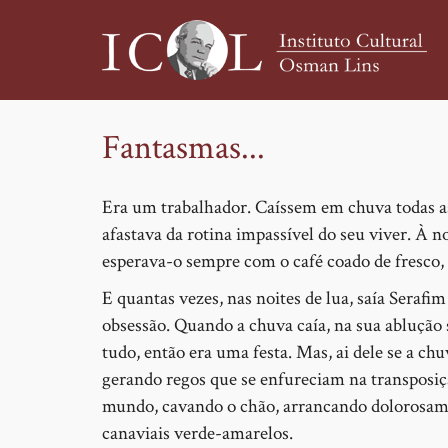
Fantasmas...
Pular
para
o
Era um trabalhador. Caíssem em chuva todas as 
conteúdo
afastava da rotina impassível do seu viver. À no
principal
esperava-o sempre com o café coado de fresco, 
E quantas vezes, nas noites de lua, saía Serafi
obsessão. Quando a chuva caía, na sua ablução 
tudo, então era uma festa. Mas, ai dele se a c
gerando regos que se enfureciam na transposiçã
mundo, cavando o chão, arrancando dolorosam
canaviais verde-amarelos.