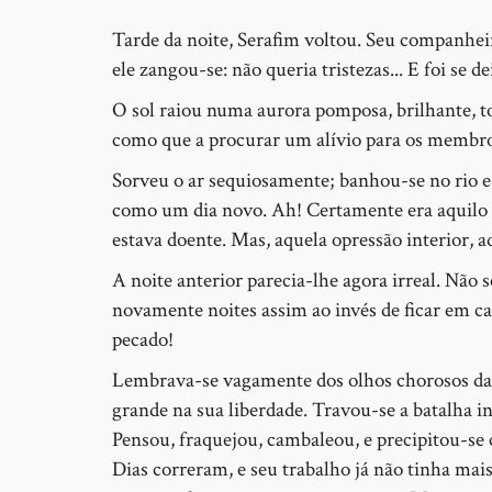
Tarde da noite, Serafim voltou. Seu companheiro
ele zangou-se: não queria tristezas... E foi se de
O sol raiou numa aurora pomposa, brilhante, to
como que a procurar um alívio para os membro
Sorveu o ar sequiosamente; banhou-se no rio e 
como um dia novo. Ah! Certamente era aquilo q
estava doente. Mas, aquela opressão interior, a
A noite anterior parecia-lhe agora irreal. Não s
novamente noites assim ao invés de ficar em c
pecado!
Lembrava-se vagamente dos olhos chorosos da es
grande na sua liberdade. Travou-se a batalha in
Pensou, fraquejou, cambaleou, e precipitou-se 
Dias correram, e seu trabalho já não tinha mai