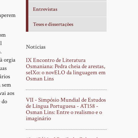
Entrevistas
omperem
Teses e dissertações
com
l
Notícias
.
à orgia
IX Encontro de Literatura
Osmaniana: Pedra cheia de arestas,
uas
seIXo: o novELO da linguagem em
ários
Osman Lins
a sem
vai aos
VII - Simpósio Mundial de Estudos
e do
de Língua Portuguesa - AT158 -
Osman Lins: Entre o realismo e o
imaginário