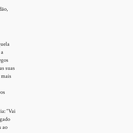
dão,
quela
 a
egos
as suas
E mais
vos
a: “Vai
ogado
s ao