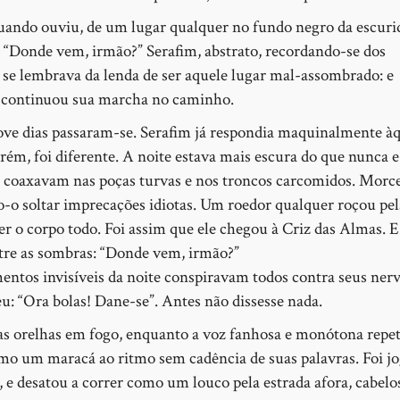
quando ouviu, de um lugar qualquer no fundo negro da escuri
 “Donde vem, irmão?” Serafim, abstrato, recordando-se dos
e lembrava da lenda de ser aquele lugar mal-assombrado: e
 E continuou sua marcha no caminho.
nove dias passaram-se. Serafim já respondia maquinalmente à
rém, foi diferente. A noite estava mais escura do que nunca e
s coaxavam nas poças turvas e nos troncos carcomidos. Morc
o-o soltar imprecações idiotas. Um roedor qualquer roçou pel
mer o corpo todo. Foi assim que ele chegou à Criz das Almas. 
ntre as sombras: “Donde vem, irmão?”
mentos invisíveis da noite conspiravam todos contra seus ner
eu: “Ora bolas! Dane-se”. Antes não dissesse nada.
s orelhas em fogo, enquanto a voz fanhosa e monótona repeti
-o como um maracá ao ritmo sem cadência de suas palavras. Foi j
 e desatou a correr como um louco pela estrada afora, cabelo