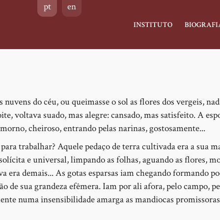
pt
en
Main
INSTITUTO
BIOGRAFI
navigation
nuvens do céu, ou queimasse o sol as flores dos vergeis, nad
ite, voltava suado, mas alegre: cansado, mas satisfeito. A esp
morno, cheiroso, entrando pelas narinas, gostosamente...
m para trabalhar? Aquele pedaço de terra cultivada era a sua m
solícita e universal, limpando as folhas, aguando as flores, 
huva era demais... As gotas esparsas iam chegando formando po
o de sua grandeza efêmera. Iam por ali afora, pelo campo, p
ente numa insensibilidade amarga as mandiocas promissoras