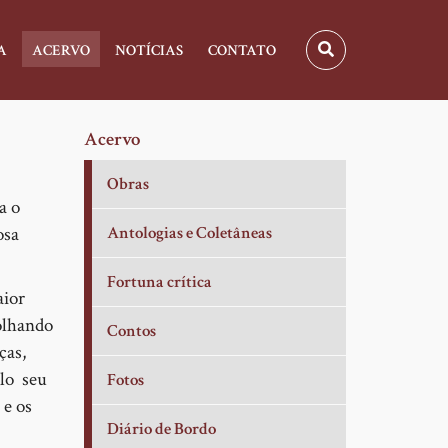
A
ACERVO
NOTÍCIAS
CONTATO
Acervo
Obras
a o
osa
Antologias e Coletâneas
Fortuna crítica
aior
molhando
Contos
ças,
elo seu
Fotos
 e os
Diário de Bordo