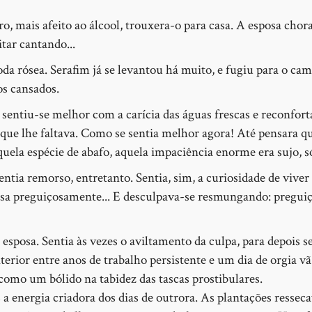
, mais afeito ao álcool, trouxera-o para casa. A esposa chora
itar cantando...
da rósea. Serafim já se levantou há muito, e fugiu para o ca
s cansados.
sentiu-se melhor com a carícia das águas frescas e reconfort
ue lhe faltava. Como se sentia melhor agora! Até pensara q
quela espécie de abafo, aquela impaciência enorme era sujo, só
entia remorso, entretanto. Sentia, sim, a curiosidade de viver
asa preguiçosamente... E desculpava-se resmungando: preguiç
posa. Sentia às vezes o aviltamento da culpa, para depois se
terior entre anos de trabalho persistente e um dia de orgia vã
como um bólido na tabidez das tascas prostibulares.
s a energia criadora dos dias de outrora. As plantações resse