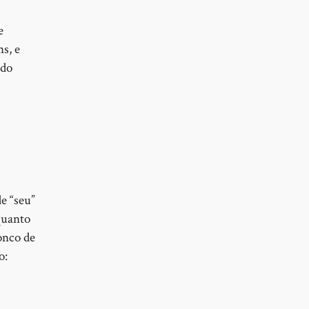
e
s, e
ndo
e “seu”
quanto
onco de
o: