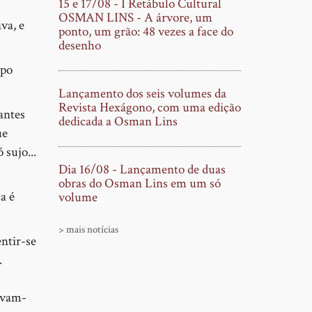
15 e 17/08 - I Retábulo Cultural
OSMAN LINS - A árvore, um
va, e
ponto, um grão: 48 vezes a face do
desenho
mpo
Lançamento dos seis volumes da
Revista Hexágono, com uma edição
antes
dedicada a Osman Lins
ue
 sujo...
Dia 16/08 - Lançamento de duas
obras do Osman Lins em um só
a é
volume
> mais notícias
ntir-se
.
cavam-