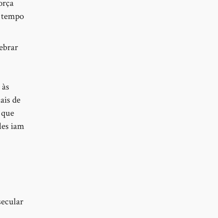
orça
o tempo
ebrar
 às
ais de
 que
les iam
secular