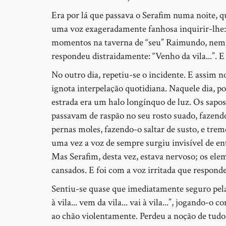
Era por lá que passava o Serafim numa noite, 
uma voz exageradamente fanhosa inquirir-lhe:
momentos na taverna de “seu” Raimundo, nem s
respondeu distraidamente: “Venho da vila...”.
No outro dia, repetiu-se o incidente. E assim 
ignota interpelação quotidiana. Naquele dia, po
estrada era um halo longínquo de luz. Os sapo
passavam de raspão no seu rosto suado, fazend
pernas moles, fazendo-o saltar de susto, e tre
uma vez a voz de sempre surgiu invisível de e
Mas Serafim, desta vez, estava nervoso; os ele
cansados. E foi com a voz irritada que respond
Sentiu-se quase que imediatamente seguro pela
à vila... vem da vila... vai à vila...”, jogando
ao chão violentamente. Perdeu a noção de tudo,