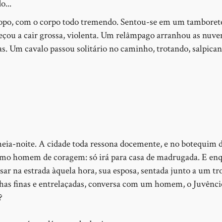
o...
copo, com o corpo todo tremendo. Sentou-se em um tamboret
eçou a cair grossa, violenta. Um relâmpago arranhou as nuven
s. Um cavalo passou solitário no caminho, trotando, salpica
meia-noite. A cidade toda ressona docemente, e no botequim d
smo homem de coragem: só irá para casa de madrugada. E en
ar na estrada àquela hora, sua esposa, sentada junto a um tr
lhas finas e entrelaçadas, conversa com um homem, o Juvênci
?