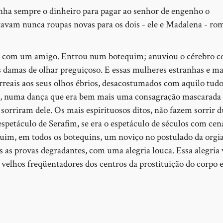
nha sempre o dinheiro para pagar ao senhor de engenho o
altavam nunca roupas novas para os dois - ele e Madalena - r
idade com um amigo. Entrou num botequim; anuviou o cérebro 
s damas de olhar preguiçoso. E essas mulheres estranhas e ma
rreais aos seus olhos ébrios, desacostumados com aquilo tudo
m, numa dança que era bem mais uma consagração mascarada 
sorriram dele. Os mais espirituosos ditos, não fazem sorrir d
petáculo de Serafim, se era o espetáculo de séculos com cen
uim, em todos os botequins, um noviço no postulado da orgi
s as provas degradantes, com uma alegria louca. Essa alegria 
velhos freqüentadores dos centros da prostituição do corpo 