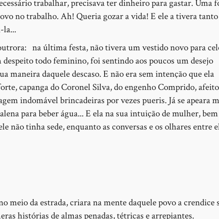
cessário trabalhar, precisava ter dinheiro para gastar. Uma f
ovo no trabalho. Ah! Queria gozar a vida! E ele a tivera tant
la...
outrora: na última festa, não tivera um vestido novo para cel
 despeito todo feminino, foi sentindo aos poucos um desejo
 sua maneira daquele descaso. E não era sem intenção que ela
forte, capanga do Coronel Silva, do engenho Comprido, afeito
ragem indomável brincadeiras por vezes pueris. Já se apeara m
lena para beber água... E ela na sua intuição de mulher, bem
ele não tinha sede, enquanto as conversas e os olhares entre e
o meio da estrada, criara na mente daquele povo a crendice 
as histórias de almas penadas, tétricas e arrepiantes.