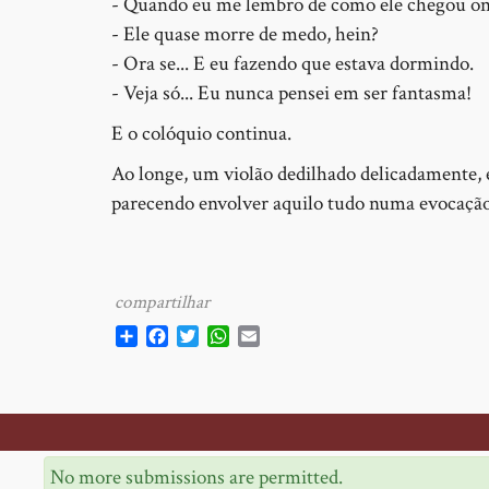
- Quando eu me lembro de como ele chegou onte
- Ele quase morre de medo, hein?
- Ora se... E eu fazendo que estava dormindo.
- Veja só... Eu nunca pensei em ser fantasma!
E o colóquio continua.
Ao longe, um violão dedilhado delicadamente, e
parecendo envolver aquilo tudo numa evocação 
Share
Facebook
Twitter
WhatsApp
Email
Instituto Cultural Osman Lins
Mensagem
No more submissions are permitted.