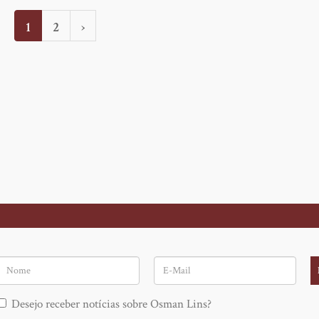
Página
1
Page
2
Próxima
›
atual
página
Nome
E-
Mail
Desejo receber notícias sobre Osman Lins?