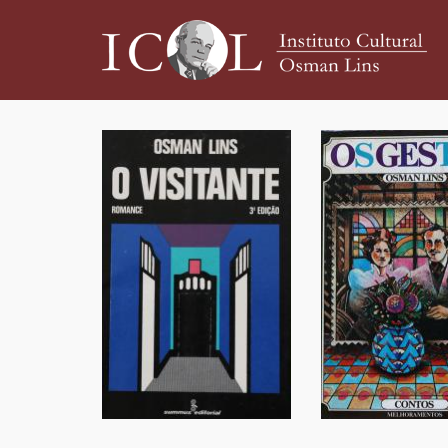
Pular
para
o
conteúdo
principal