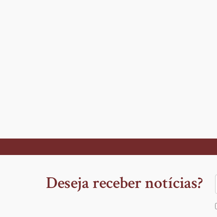
Paginação
Instituto Cultural Osman Lins
Deseja receber notícias?
Recife - Pernambuco - Brasil
> Entrar em contato