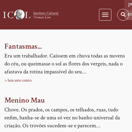
p
e
Toggle
navigation
Skip
Fantasmas...
to
Era um trabalhador. Caíssem em chuva todas as nuvens
main
do céu, ou queimasse o sol as flores dos vergeis, nada o
content
afastava da rotina impassível do seu…
> leia este conto
Menino Mau
Chove. Os prados, os campos, os telhados, ruas, tudo
enfim, banha-se de uma só vez no banho universal da
criação. Os trovões sucedem-se e parecem…